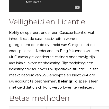
Veiligheid en Licentie
Betify sh opereert onder een Curaçao-licentie, wat
inhoudt dat de casinoactiviteiten worden
gereguleerd door de overheid van Curaçao. Let op:
voor spelers uit Nederland en België kunnen winsten
uit Curaçao-gelicentieerde casino’s onderhevig zijn
aan lokale inkomstenbelasting. Tip: raadpleeg een
belastingadviseur over uw specifieke situatie. De site
maakt gebruik van SSL-encryptie en biedt 2FA om
uw account te beschermen.
Belangrijk:
speel alleen
met geld dat u zich kunt veroorloven te verliezen.
Betaalmethoden