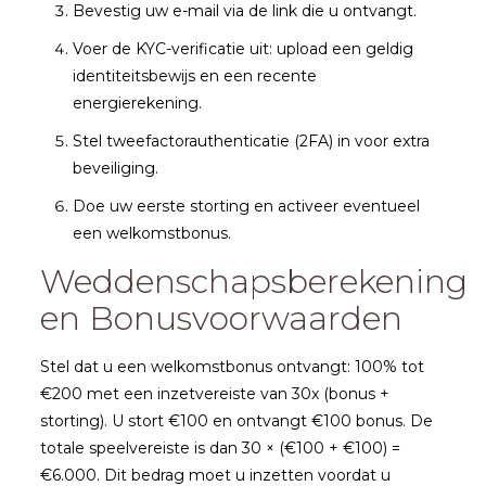
Bevestig uw e-mail via de link die u ontvangt.
Voer de KYC-verificatie uit: upload een geldig
identiteitsbewijs en een recente
energierekening.
Stel tweefactorauthenticatie (2FA) in voor extra
beveiliging.
Doe uw eerste storting en activeer eventueel
een welkomstbonus.
Weddenschapsberekening
en Bonusvoorwaarden
Stel dat u een welkomstbonus ontvangt: 100% tot
€200 met een inzetvereiste van 30x (bonus +
storting). U stort €100 en ontvangt €100 bonus. De
totale speelvereiste is dan 30 × (€100 + €100) =
€6.000. Dit bedrag moet u inzetten voordat u