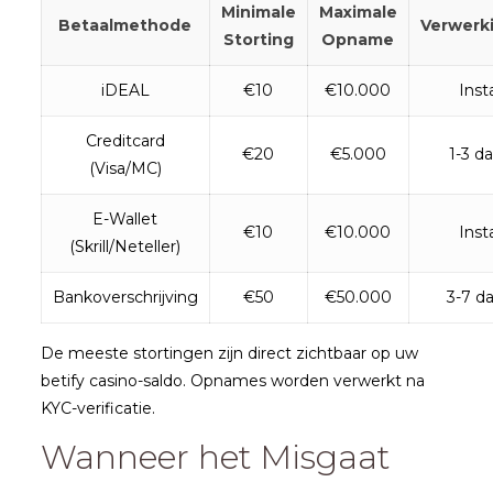
Minimale
Maximale
Betaalmethode
Verwerki
Storting
Opname
iDEAL
€10
€10.000
Inst
Creditcard
€20
€5.000
1-3 d
(Visa/MC)
E-Wallet
€10
€10.000
Inst
(Skrill/Neteller)
Bankoverschrijving
€50
€50.000
3-7 d
De meeste stortingen zijn direct zichtbaar op uw
betify casino-saldo. Opnames worden verwerkt na
KYC-verificatie.
Wanneer het Misgaat