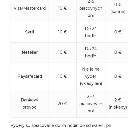
2–5
0 €
Visa/Mastercard
10 €
pracovných
(kasíno)
dní
Do 24
Skrill
10 €
0 €
hodín
Do 24
Neteller
10 €
0 €
hodín
Nie je na
Paysafecard
10 €
výber
0 €
(vklady len)
3–7
Bankový
2 €
20 €
pracovných
prevod
(niekedy)
dní
Výbery sú spracované do 24 hodín po schválení, pri