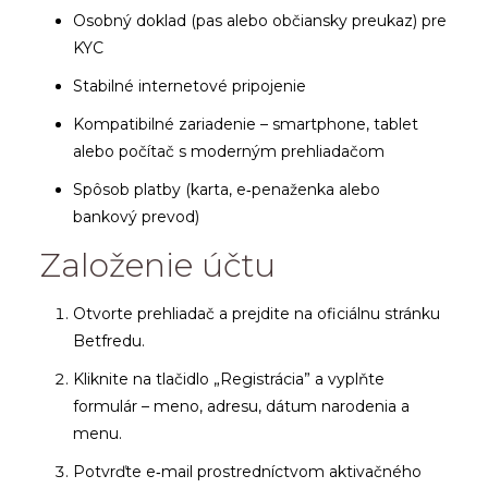
Osobný doklad (pas alebo občiansky preukaz) pre
KYC
Stabilné internetové pripojenie
Kompatibilné zariadenie – smartphone, tablet
alebo počítač s moderným prehliadačom
Spôsob platby (karta, e‑penaženka alebo
bankový prevod)
Založenie účtu
Otvorte prehliadač a prejdite na oficiálnu stránku
Betfredu.
Kliknite na tlačidlo „Registrácia” a vyplňte
formulár – meno, adresu, dátum narodenia a
menu.
Potvrďte e‑mail prostredníctvom aktivačného