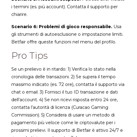
i termini (es. più account). Contatta il supporto per
chiarire.
Scenario 6: Problemi di gioco responsabile.
Usa
gli strumenti di autoesclusione o impostazione limiti.
Betfair offre queste funzioni nel menu del profilo.
Pro Tips
Se un prelievo è in ritardo: 1) Verifica lo stato nella
cronologia delle transazioni. 2) Se supera il tempo
massimo indicato (es. 72 ore), contatta il supporto via
chat o email. 3) Fornisci il tuo ID transazione e dati
dell’account. 4) Se non ricevi risposta entro 24 ore,
contatta l’autorità di licenza (Curacao Gaming
Commission). 5) Considera di usare un metodo di
pagamento più veloce come le criptovalute per i
prossimi prelievi. Il supporto di Betfair è attivo 24/7 e