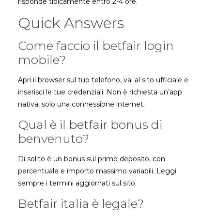
risponde tipicamente entro 2-4 ore.
Quick Answers
Come faccio il betfair login
mobile?
Apri il browser sul tuo telefono, vai al sito ufficiale e
inserisci le tue credenziali. Non è richiesta un’app
nativa, solo una connessione internet.
Qual è il betfair bonus di
benvenuto?
Di solito è un bonus sul primo deposito, con
percentuale e importo massimo variabili. Leggi
sempre i termini aggiornati sul sito.
Betfair italia è legale?