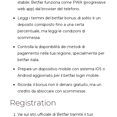
stabile; Betfair funziona come PWA (progressive
web app) dal browser del telefono.
Leggi i termini del betfair bonus: di solito è un
deposito corrisposto fino a una certa
percentuale, ma leggi le condizioni di
scommessa.
Controlla la disponibilità dei metodi di
pagamento nella tua regione, specialmente per
betfair italia.
Prepara un dispositivo mobile con sistema iOS o
Android aggiornato per il betfair login mobile.
Ricorda: il bonus non è denaro gratuito, ma un
credito da sbloccare con scommesse.
Registration
Vai sul sito ufficiale di Betfair tramite il tuo