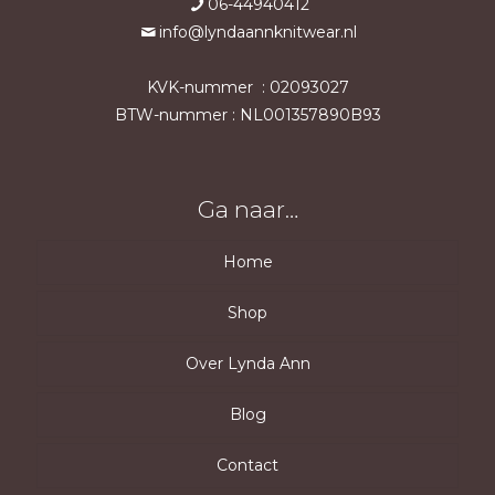
06-44940412
info@lyndaannknitwear.nl
KVK-nummer : 02093027
BTW-nummer : NL001357890B93
Ga naar…
Home
Shop
Over Lynda Ann
Omslagdoeken
Poncho’s
Blog
Sjaals/stola’s
Contact