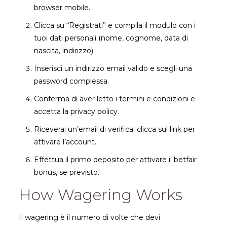
browser mobile.
Clicca su “Registrati” e compila il modulo con i
tuoi dati personali (nome, cognome, data di
nascita, indirizzo).
Inserisci un indirizzo email valido e scegli una
password complessa.
Conferma di aver letto i termini e condizioni e
accetta la privacy policy.
Riceverai un’email di verifica: clicca sul link per
attivare l’account.
Effettua il primo deposito per attivare il betfair
bonus, se previsto.
How Wagering Works
Il wagering è il numero di volte che devi