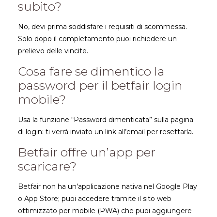
subito?
No, devi prima soddisfare i requisiti di scommessa.
Solo dopo il completamento puoi richiedere un
prelievo delle vincite.
Cosa fare se dimentico la
password per il betfair login
mobile?
Usa la funzione “Password dimenticata” sulla pagina
di login: ti verrà inviato un link all’email per resettarla.
Betfair offre un’app per
scaricare?
Betfair non ha un’applicazione nativa nel Google Play
o App Store; puoi accedere tramite il sito web
ottimizzato per mobile (PWA) che puoi aggiungere