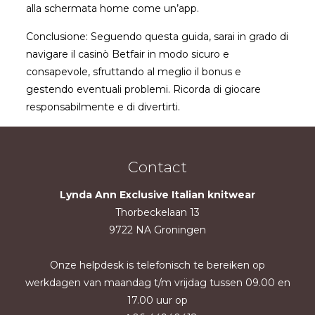
alla schermata home come un’app.
Conclusione: Seguendo questa guida, sarai in grado di
navigare il casinò Betfair in modo sicuro e
consapevole, sfruttando al meglio il bonus e
gestendo eventuali problemi. Ricorda di giocare
responsabilmente e di divertirti.
Contact
Lynda Ann Exclusive Italian knitwear
Thorbeckelaan 13
9722 NA Groningen
Onze helpdesk is telefonisch te bereiken op
werkdagen van maandag t/m vrijdag tussen 09.00 en
17.00 uur op