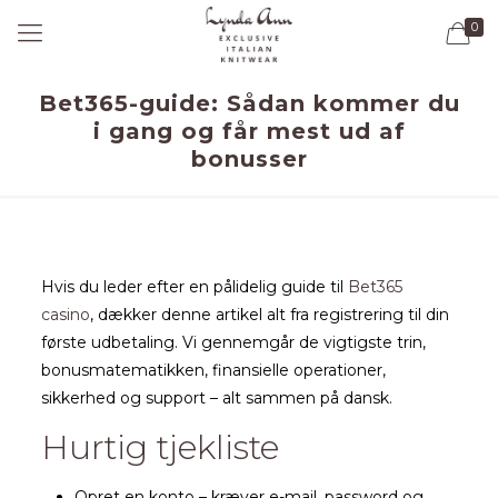
0
Bet365-guide: Sådan kommer du
i gang og får mest ud af
bonusser
Hvis du leder efter en pålidelig guide til
Bet365
casino
, dækker denne artikel alt fra registrering til din
første udbetaling. Vi gennemgår de vigtigste trin,
bonusmatematikken, finansielle operationer,
sikkerhed og support – alt sammen på dansk.
Hurtig tjekliste
Opret en konto – kræver e-mail, password og