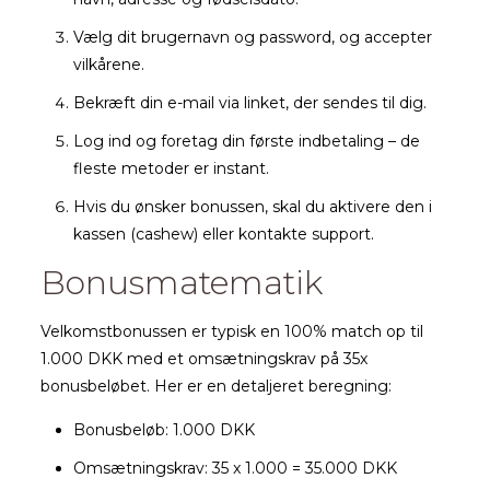
Vælg dit brugernavn og password, og accepter
vilkårene.
Bekræft din e-mail via linket, der sendes til dig.
Log ind og foretag din første indbetaling – de
fleste metoder er instant.
Hvis du ønsker bonussen, skal du aktivere den i
kassen (cashew) eller kontakte support.
Bonusmatematik
Velkomstbonussen er typisk en 100% match op til
1.000 DKK med et omsætningskrav på 35x
bonusbeløbet. Her er en detaljeret beregning:
Bonusbeløb: 1.000 DKK
Omsætningskrav: 35 x 1.000 = 35.000 DKK