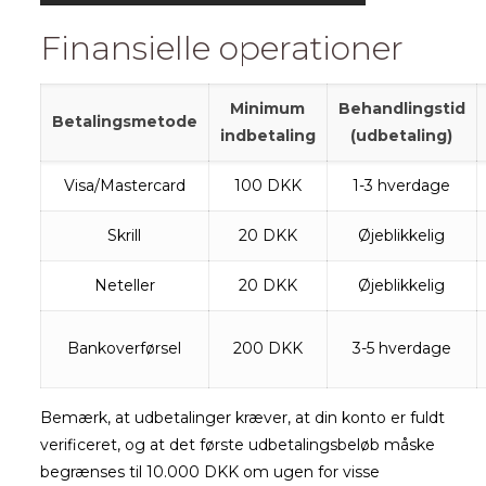
Finansielle operationer
Minimum
Behandlingstid
Betalingsmetode
indbetaling
(udbetaling)
Visa/Mastercard
100 DKK
1-3 hverdage
Skrill
20 DKK
Øjeblikkelig
Neteller
20 DKK
Øjeblikkelig
Bankoverførsel
200 DKK
3-5 hverdage
Bemærk, at udbetalinger kræver, at din konto er fuldt
verificeret, og at det første udbetalingsbeløb måske
begrænses til 10.000 DKK om ugen for visse