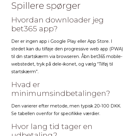
Spillere spørger
Hvordan downloader jeg
bet365 app?
Der er ingen app i Google Play eller App Store. I
stedet kan du tilføje den progressive web app (PWA)
til din startskærm via browseren. Åbn bet365 mobile-
webstedet, tryk på dele-ikonet, og vælg “Tilføj til
startskærm”.
Hvad er
minimumsindbetalingen?
Den varierer efter metode, men typisk 20-100 DKK.
Se tabellen ovenfor for specifikke værdier.
Hvor lang tid tager en
udbetaling?