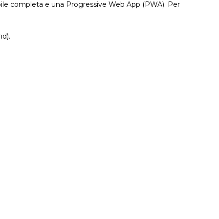
obile completa e una Progressive Web App (PWA). Per
d).