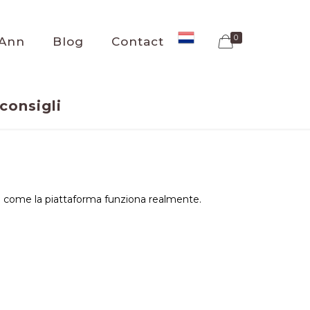
0
 Ann
Blog
Contact
consigli
u come la piattaforma funziona realmente.