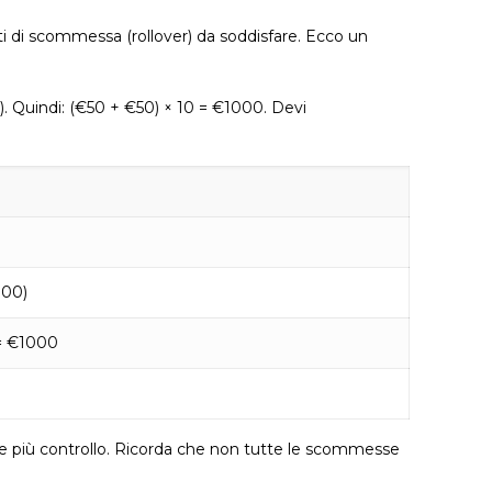
i di scommessa (rollover) da soddisfare. Ecco un
). Quindi: (€50 + €50) × 10 = €1000. Devi
100)
 = €1000
re più controllo. Ricorda che non tutte le scommesse