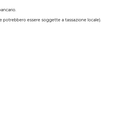
bancario.
cite potrebbero essere soggette a tassazione locale).