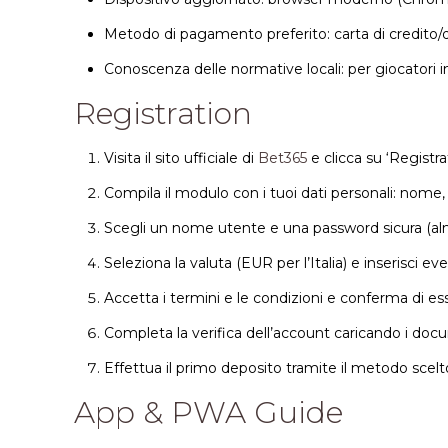
Metodo di pagamento preferito: carta di credito/deb
Conoscenza delle normative locali: per giocatori in
Registration
Visita il sito ufficiale di
Bet365
e clicca su ‘Registrat
Compila il modulo con i tuoi dati personali: nome,
Scegli un nome utente e una password sicura (alm
Seleziona la valuta (EUR per l’Italia) e inserisci ev
Accetta i termini e le condizioni e conferma di 
Completa la verifica dell’account caricando i doc
Effettua il primo deposito tramite il metodo scel
App & PWA Guide