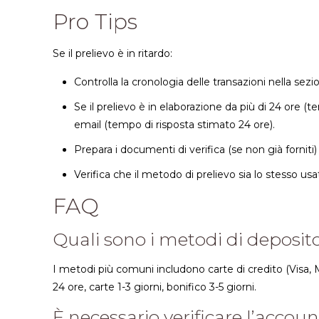
Pro Tips
Se il prelievo è in ritardo:
Controlla la cronologia delle transazioni nella sezio
Se il prelievo è in elaborazione da più di 24 ore (t
email (tempo di risposta stimato 24 ore).
Prepara i documenti di verifica (se non già forniti) 
Verifica che il metodo di prelievo sia lo stesso usa
FAQ
Quali sono i metodi di deposito
I metodi più comuni includono carte di credito (Visa, Ma
24 ore, carte 1-3 giorni, bonifico 3-5 giorni.
È necessario verificare l’accou