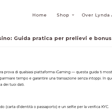
Home
Shop
Over Lynda
ino: Guida pratica per prelievi e bonus
era prova di qualsiasi piattaforma iGaming — questa guida ti most
 risparmiare tempo e garantire una transazione senza intoppi. In q
a dei tuoi dati.
o (carta d’identità o passaporto) e un selfie per la verifica KYC.