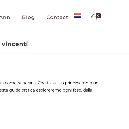
0
 Ann
Blog
Contact
 vincenti
ra come superarla. Che tu sia un principiante o un
uesta guida pratica esploreremo ogni fase, dalla