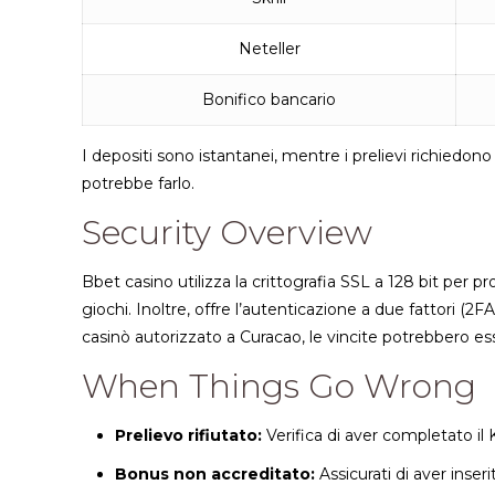
Neteller
Bonifico bancario
I depositi sono istantanei, mentre i prelievi richiedon
potrebbe farlo.
Security Overview
Bbet casino utilizza la crittografia SSL a 128 bit per p
giochi. Inoltre, offre l’autenticazione a due fattori (2
casinò autorizzato a Curacao, le vincite potrebbero ess
When Things Go Wrong
Prelievo rifiutato:
Verifica di aver completato il 
Bonus non accreditato:
Assicurati di aver inser