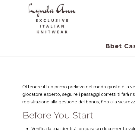
Bbet Cas
Ottenere il tuo primo prelievo nel modo giusto è la v
giocatore esperto, seguire i passaggi corretti ti farà
registrazione alla gestione del bonus, fino alla sicurezz
Before You Start
Verifica la tua identità: prepara un documento valid