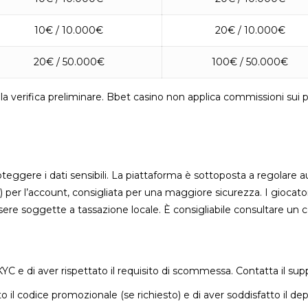
10€ / 10.000€
20€ / 10.000€
20€ / 50.000€
100€ / 50.000€
o la verifica preliminare. Bbet casino non applica commissioni sui 
roteggere i dati sensibili. La piattaforma è sottoposta a regolare 
FA) per l’account, consigliata per una maggiore sicurezza. I giocat
ere soggette a tassazione locale. È consigliabile consultare un co
KYC e di aver rispettato il requisito di scommessa. Contatta il supp
ito il codice promozionale (se richiesto) e di aver soddisfatto il de