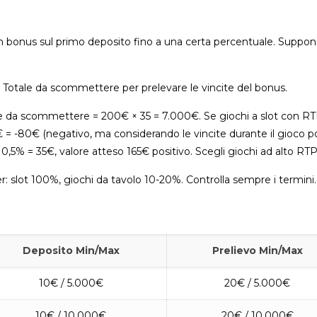
n bonus sul primo deposito fino a una certa percentuale. Suppo
otale da scommettere per prelevare le vincite del bonus.
 da scommettere = 200€ × 35 = 7.000€. Se giochi a slot con RTP d
 = -80€ (negativo, ma considerando le vincite durante il gioco po
0,5% = 35€, valore atteso 165€ positivo. Scegli giochi ad alto RT
: slot 100%, giochi da tavolo 10-20%. Controlla sempre i termini.
Deposito Min/Max
Prelievo Min/Max
10€ / 5.000€
20€ / 5.000€
10€ / 10.000€
20€ / 10.000€