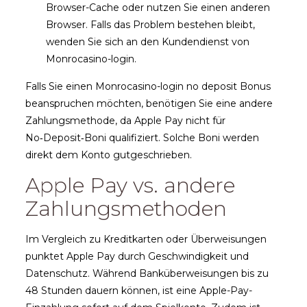
Browser-Cache oder nutzen Sie einen anderen
Browser. Falls das Problem bestehen bleibt,
wenden Sie sich an den Kundendienst von
Monrocasino-login.
Falls Sie einen Monrocasino-login no deposit Bonus
beanspruchen möchten, benötigen Sie eine andere
Zahlungsmethode, da Apple Pay nicht für
No‑Deposit‑Boni qualifiziert. Solche Boni werden
direkt dem Konto gutgeschrieben.
Apple Pay vs. andere
Zahlungsmethoden
Im Vergleich zu Kreditkarten oder Überweisungen
punktet Apple Pay durch Geschwindigkeit und
Datenschutz. Während Banküberweisungen bis zu
48 Stunden dauern können, ist eine Apple-Pay-