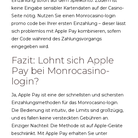
Einzahlung sofort auf dem Spielkonto. Zudem ist
keine Eingabe sensibler Kartendaten auf der Casino-
Seite nötig. Nutzen Sie einen Monrocasino-login
promo code bei Ihrer ersten Einzahlung – dieser lässt
sich problemlos mit Apple Pay kombinieren, sofern
der Code während des Zahlungsvorgangs
eingegeben wird.
Fazit: Lohnt sich Apple
Pay bei Monrocasino-
login?
Ja, Apple Pay ist eine der schnellsten und sichersten
Einzahlungsmethoden für das Monrocasino-login.
Die Bedienung ist intuitiv, die Limits sind großzügig,
und es fallen keine versteckten Gebühren an.
Einziger Nachteil: Die Methode ist auf Apple-Geräte
beschränkt. Mit Apple Pay erhalten Sie unter