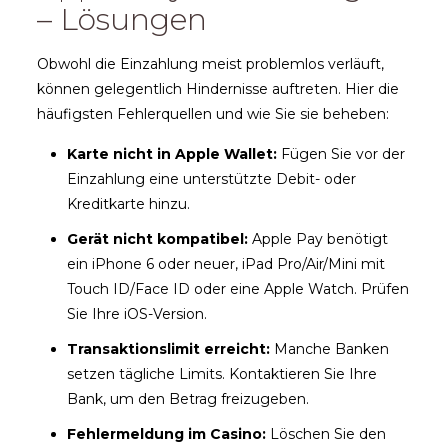
– Lösungen
Obwohl die Einzahlung meist problemlos verläuft,
können gelegentlich Hindernisse auftreten. Hier die
häufigsten Fehlerquellen und wie Sie sie beheben:
Karte nicht in Apple Wallet:
Fügen Sie vor der
Einzahlung eine unterstützte Debit- oder
Kreditkarte hinzu.
Gerät nicht kompatibel:
Apple Pay benötigt
ein iPhone 6 oder neuer, iPad Pro/Air/Mini mit
Touch ID/Face ID oder eine Apple Watch. Prüfen
Sie Ihre iOS-Version.
Transaktionslimit erreicht:
Manche Banken
setzen tägliche Limits. Kontaktieren Sie Ihre
Bank, um den Betrag freizugeben.
Fehlermeldung im Casino:
Löschen Sie den