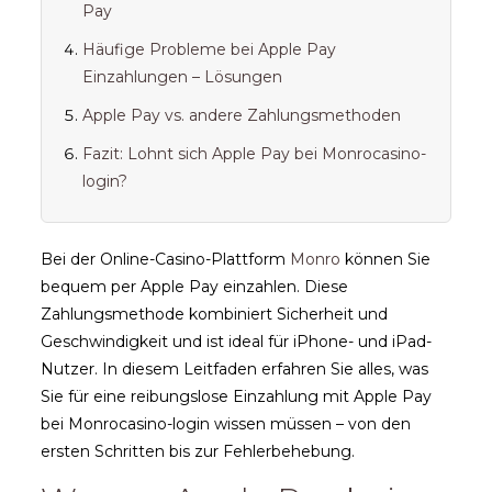
Pay
Häufige Probleme bei Apple Pay
Einzahlungen – Lösungen
Apple Pay vs. andere Zahlungsmethoden
Fazit: Lohnt sich Apple Pay bei Monrocasino-
login?
Bei der Online-Casino-Plattform
Monro
können Sie
bequem per Apple Pay einzahlen. Diese
Zahlungsmethode kombiniert Sicherheit und
Geschwindigkeit und ist ideal für iPhone- und iPad-
Nutzer. In diesem Leitfaden erfahren Sie alles, was
Sie für eine reibungslose Einzahlung mit Apple Pay
bei Monrocasino-login wissen müssen – von den
ersten Schritten bis zur Fehlerbehebung.