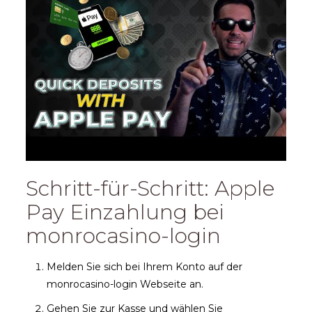
Schritt-für-Schritt: Apple
Pay Einzahlung bei
monrocasino-login
Melden Sie sich bei Ihrem Konto auf der
monrocasino-login Webseite an.
Gehen Sie zur Kasse und wählen Sie