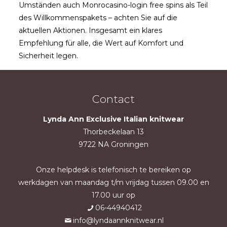
Umständen auch Monrocasino-login free spins als Teil
des Willkommenspakets – achten Sie auf die
aktuellen Aktionen. Insgesamt ein klares
Empfehlung für alle, die Wert auf Komfort und
Sicherheit legen.
Contact
Lynda Ann Exclusive Italian knitwear
Thorbeckelaan 13
9722 NA Groningen
Onze helpdesk is telefonisch te bereiken op
werkdagen van maandag t/m vrijdag tussen 09.00 en
17.00 uur op
06-44940412
info@lyndaannknitwear.nl