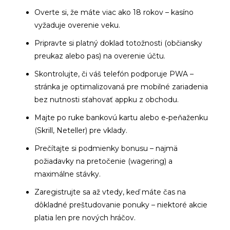
Overte si, že máte viac ako 18 rokov – kasíno
vyžaduje overenie veku.
Pripravte si platný doklad totožnosti (občiansky
preukaz alebo pas) na overenie účtu.
Skontrolujte, či váš telefón podporuje PWA –
stránka je optimalizovaná pre mobilné zariadenia
bez nutnosti sťahovať appku z obchodu.
Majte po ruke bankovú kartu alebo e‑peňaženku
(Skrill, Neteller) pre vklady.
Prečítajte si podmienky bonusu – najmä
požiadavky na pretočenie (wagering) a
maximálne stávky.
Zaregistrujte sa až vtedy, keď máte čas na
dôkladné preštudovanie ponuky – niektoré akcie
platia len pre nových hráčov.