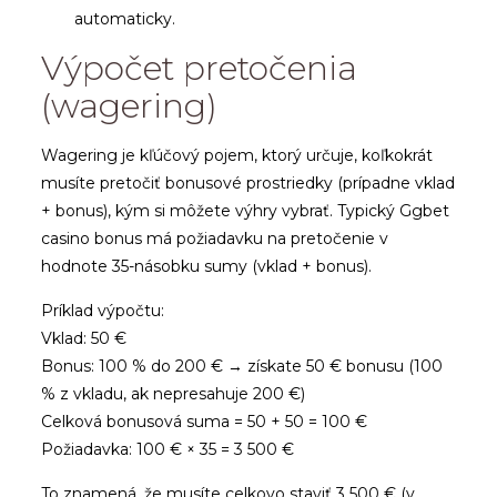
automaticky.
Výpočet pretočenia
(wagering)
Wagering je kľúčový pojem, ktorý určuje, koľkokrát
musíte pretočiť bonusové prostriedky (prípadne vklad
+ bonus), kým si môžete výhry vybrať. Typický Ggbet
casino bonus má požiadavku na pretočenie v
hodnote 35-násobku sumy (vklad + bonus).
Príklad výpočtu:
Vklad: 50 €
Bonus: 100 % do 200 € → získate 50 € bonusu (100
% z vkladu, ak nepresahuje 200 €)
Celková bonusová suma = 50 + 50 = 100 €
Požiadavka: 100 € × 35 = 3 500 €
To znamená, že musíte celkovo staviť 3 500 € (v