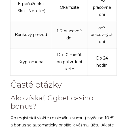
1–3
E‑peňaženka
Okamžite
pracovné
(Skrill, Neteller)
dni
3–7
1–2 pracovné
Bankový prevod
pracovných
dni
dní
Do 10 minút
Do 24
Kryptomena
po potvrdení
hodín
siete
Časté otázky
Ako získať Ggbet casino
bonus?
Po registrácii vložte minimálnu sumu (zvyčajne 10 €)
a bonus sa automaticky pripíše k vášmu účtu. Ak ste