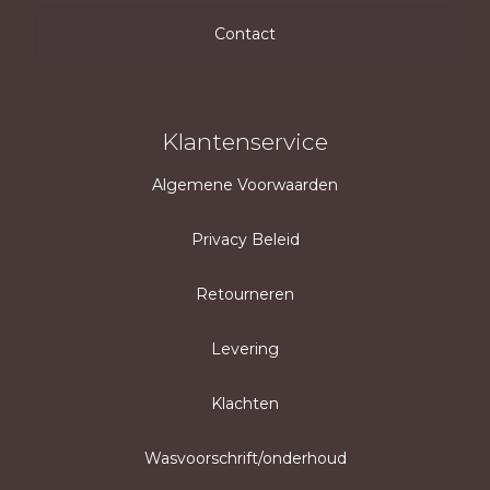
Sjaals/stola’s
Contact
Klantenservice
Algemene Voorwaarden
Privacy Beleid
Retourneren
Levering
Klachten
Wasvoorschrift/onderhoud