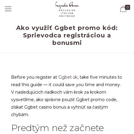
0
Ako využiť Ggbet promo kód:
Sprievodca registráciou a
bonusmi
Before you register at
Ggbet sk
, take five minutes to
read this guide — it could save you time and money.
V nasledujúcich riadkoch vám krok za krokom
vysvetlíme, ako správne použiť Ggbet promo code,
získať Ggbet casino bonus a vyhnúť sa častým
chybám.
Predtým než začnete