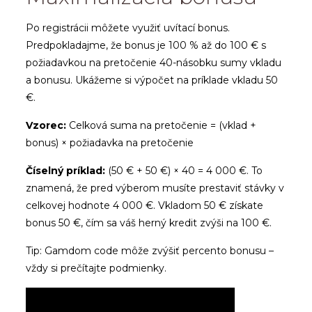
Po registrácii môžete využiť uvítací bonus.
Predpokladajme, že bonus je 100 % až do 100 € s
požiadavkou na pretočenie 40-násobku sumy vkladu
a bonusu. Ukážeme si výpočet na príklade vkladu 50
€.
Vzorec:
Celková suma na pretočenie = (vklad +
bonus) × požiadavka na pretočenie
Číselný príklad:
(50 € + 50 €) × 40 = 4 000 €. To
znamená, že pred výberom musíte prestaviť stávky v
celkovej hodnote 4 000 €. Vkladom 50 € získate
bonus 50 €, čím sa váš herný kredit zvýši na 100 €.
Tip: Gamdom code môže zvýšiť percento bonusu –
vždy si prečítajte podmienky.