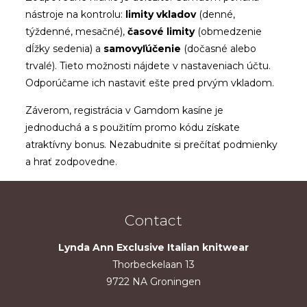
nástroje na kontrolu:
limity vkladov
(denné,
týždenné, mesačné),
časové limity
(obmedzenie
dĺžky sedenia) a
samovyľúčenie
(dočasné alebo
trvalé). Tieto možnosti nájdete v nastaveniach účtu.
Odporúčame ich nastaviť ešte pred prvým vkladom.
Záverom, registrácia v Gamdom kasíne je
jednoduchá a s použitím promo kódu získate
atraktívny bonus. Nezabudnite si prečítať podmienky
a hrať zodpovedne.
Contact
Lynda Ann Exclusive Italian knitwear
Thorbeckelaan 13
9722 NA Groningen