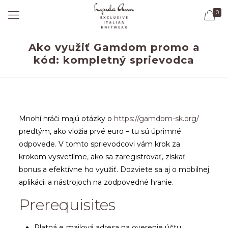
0
Ako využiť Gamdom promo a
kód: kompletný sprievodca
Mnohí hráči majú otázky o
https://gamdom-sk.org/
predtým, ako vložia prvé euro – tu sú úprimné
odpovede. V tomto sprievodcovi vám krok za
krokom vysvetlíme, ako sa zaregistrovať, získať
bonus a efektívne ho využiť. Dozviete sa aj o mobilnej
aplikácii a nástrojoch na zodpovedné hranie.
Prerequisites
Platná e‑mailová adresa na overenie účtu