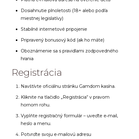
Dosiahnutie plnoletosti (18+ alebo podľa
miestnej legislatívy)
Stabilné internetové pripojenie
Pripravený bonusový kód (ak ho máte)
Oboznámenie sa s pravidlami zodpovedného
hrania
Registrácia
Navštívte oficiálnu stránku Gamdom kasína.
Kliknite na tlačidlo „Registrácia“ v pravom
hornom rohu.
Vyplňte registračný formulár – uveďte e‑mail,
heslo a menu.
Potvrďte svoju e‑mailovú adresu