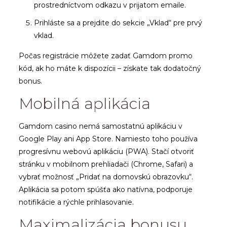
prostredníctvom odkazu v prijatom emaile.
Prihláste sa a prejdite do sekcie „Vklad“ pre prvý
vklad.
Počas registrácie môžete zadať Gamdom promo
kód, ak ho máte k dispozícii – získate tak dodatočný
bonus.
Mobilná aplikácia
Gamdom casino nemá samostatnú aplikáciu v
Google Play ani App Store. Namiesto toho používa
progresívnu webovú aplikáciu (PWA). Stačí otvoriť
stránku v mobilnom prehliadači (Chrome, Safari) a
vybrať možnosť „Pridať na domovskú obrazovku“.
Aplikácia sa potom spúšťa ako natívna, podporuje
notifikácie a rýchle prihlasovanie.
Maximalizácia bonusu