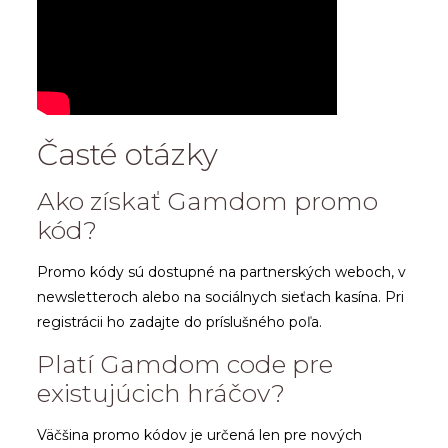
Časté otázky
Ako získať Gamdom promo
kód?
Promo kódy sú dostupné na partnerských weboch, v
newsletteroch alebo na sociálnych sieťach kasína. Pri
registrácii ho zadajte do príslušného poľa.
Platí Gamdom code pre
existujúcich hráčov?
Väčšina promo kódov je určená len pre nových