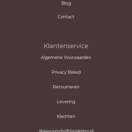
Poncho’s
Blog
Sjaals/stola’s
Contact
Klantenservice
Algemene Voorwaarden
Privacy Beleid
Retourneren
Levering
Klachten
Wasvoorschrift/onderhoud