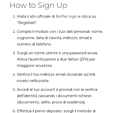
How to Sign Up
Visita il sito ufficiale di
Betfair login
e clicca su
“Registrati”.
Compila il modulo con i tuoi dati personali: nome,
cognome, data di nascita, indirizzo, email e
numero di telefono.
Scegli un nome utente e una password sicura.
Attiva l’autenticazione a due fattori (2FA) per
maggiore sicurezza.
Verifica il tuo indirizzo email cliccando sul link
inviato nella posta.
Accedi al tuo account e procedi con la verifica
dell’identità caricando i documenti richiesti
(documento, selfie, prova di residenza).
Effettua il primo deposito: scegli il metodo di