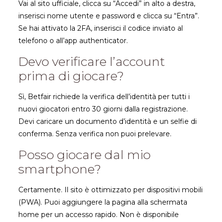
Vai al sito ufficiale, clicca su “Accedi” in alto a destra,
inserisci nome utente e password e clicca su “Entra”.
Se hai attivato la 2FA, inserisci il codice inviato al
telefono o all’app authenticator.
Devo verificare l’account
prima di giocare?
Sì, Betfair richiede la verifica dell’identità per tutti i
nuovi giocatori entro 30 giorni dalla registrazione.
Devi caricare un documento d’identità e un selfie di
conferma. Senza verifica non puoi prelevare.
Posso giocare dal mio
smartphone?
Certamente. Il sito è ottimizzato per dispositivi mobili
(PWA). Puoi aggiungere la pagina alla schermata
home per un accesso rapido. Non è disponibile