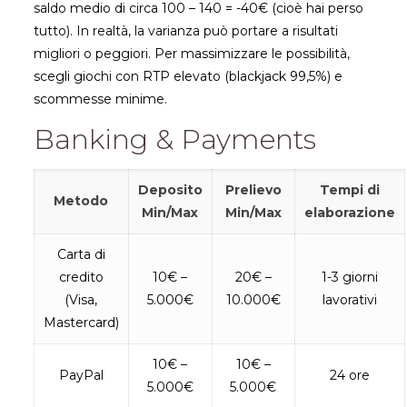
saldo medio di circa 100 – 140 = -40€ (cioè hai perso
tutto). In realtà, la varianza può portare a risultati
migliori o peggiori. Per massimizzare le possibilità,
scegli giochi con RTP elevato (blackjack 99,5%) e
scommesse minime.
Banking & Payments
Deposito
Prelievo
Tempi di
Metodo
Min/Max
Min/Max
elaborazione
Carta di
credito
10€ –
20€ –
1-3 giorni
(Visa,
5.000€
10.000€
lavorativi
Mastercard)
10€ –
10€ –
PayPal
24 ore
5.000€
5.000€