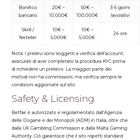
Bonifico
20€ –
50€ –
3-5 giorni
bancario
10.000€
100.000€
lavorativi
Skrill /
10€ –
10€ –
24 ore
Neteller
5.000€
5.000€
Nota: I prelievi sono soggetti a verifica dell’account;
assicurati di aver completato la procedura KYC prima
di richiedere un prelievo. La maggior parte dei
metodi non ha commissioni, ma verifica sempre le
condizioni aggiornate sul sito.
Safety & Licensing
Betfair è autorizzato e regolamentato dall’Agenzia
delle Dogane e dei Monopoli (ADM) in Italia, oltre che
dalla UK Gambling Commission e dalla Malta Gaming
Authority. Ciò garantisce che il sito rispetti standard