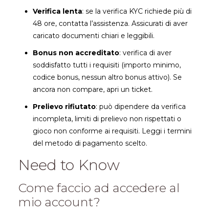
Verifica lenta
: se la verifica KYC richiede più di
48 ore, contatta l’assistenza. Assicurati di aver
caricato documenti chiari e leggibili.
Bonus non accreditato
: verifica di aver
soddisfatto tutti i requisiti (importo minimo,
codice bonus, nessun altro bonus attivo). Se
ancora non compare, apri un ticket.
Prelievo rifiutato
: può dipendere da verifica
incompleta, limiti di prelievo non rispettati o
gioco non conforme ai requisiti. Leggi i termini
del metodo di pagamento scelto.
Need to Know
Come faccio ad accedere al
mio account?