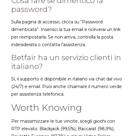
Cosa fare se dimentico la
password?
Sulla pagina di accesso, clicca su “Password
dimenticata”. Inserisci la tua email e riceverai un link
per reimpostarla. Se non arriva, controlla la posta
indesiderata o contatta l’assistenza.
Betfair ha un servizio clienti in
italiano?
Sì, il supporto è disponibile in italiano via chat dal vivo
(24/7) e email. Puoi anche chiamare il numero verde
per assistenza telefonica.
Worth Knowing
Per massimizzare le tue vincite, scegli giochi con
RTP elevato: Blackjack (99,5%), Baccarat (98,9%),