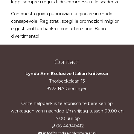
leggi sempre i requisiti di scommessa e le scadenze.
Con questa guida puoi iniziare a giocare in modo
consapevole. Registrati, scegli le promozioni migliori
e gestisci il tuo bankroll con attenzione. Buon
divertimento!
Contact
Lynda Ann Exclusive Italian knitwear
Thorbeckelaan 13
9722 NA Groningen
Onze helpdesk is telefonisch te bereiken op
werkdagen van maandag t/m vrijdag tussen 09.00 en
17.00 uur op
06-44940412
info@lyndaannknitwear.nl