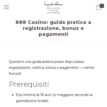
0
888 Casino: guida pratica a
registrazione, bonus e
pagamenti
Questa è una guida pratica passo dopo passo:
registrazione, verifica, bonus e pagamenti — niente
fronzoli.
Prerequisiti
Età minima di 18 anni (o maggiore secondo la
giurisdizione locale).