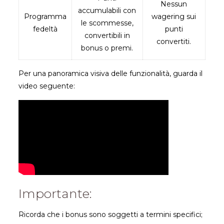
Nessun
accumulabili con
Programma
wagering sui
le scommesse,
fedeltà
punti
convertibili in
convertiti.
bonus o premi.
Per una panoramica visiva delle funzionalità, guarda il
video seguente:
Importante:
Ricorda che i bonus sono soggetti a termini specifici;