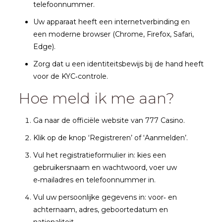
telefoonnummer.
Uw apparaat heeft een internetverbinding en
een moderne browser (Chrome, Firefox, Safari,
Edge).
Zorg dat u een identiteitsbewijs bij de hand heeft
voor de KYC‑controle.
Hoe meld ik me aan?
Ga naar de officiële website van 777 Casino.
Klik op de knop ‘Registreren’ of ‘Aanmelden’.
Vul het registratieformulier in: kies een
gebruikersnaam en wachtwoord, voer uw
e‑mailadres en telefoonnummer in.
Vul uw persoonlijke gegevens in: voor‑ en
achternaam, adres, geboortedatum en