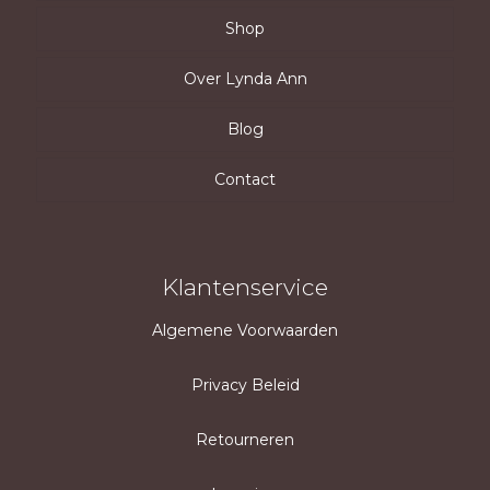
Shop
Over Lynda Ann
Omslagdoeken
Poncho’s
Blog
Sjaals/stola’s
Contact
Klantenservice
Algemene Voorwaarden
Privacy Beleid
Retourneren