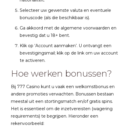
nationaliteit.
Selecteer uw gewenste valuta en eventuele
bonuscode (als die beschikbaar is).
Ga akkoord met de algemene voorwaarden en
bevestig dat u 18+ bent.
Klik op ‘Account aanmaken’. U ontvangt een
bevestigingsmail; klik op de link om uw account
te activeren.
Hoe werken bonussen?
Bij 777 Casino kunt u vaak een welkomstbonus en
andere promoties verwachten. Bonussen bestaan
meestal uit een stortingsmatch en/of gratis spins.
Het is essentieel om de inzetvereisten (wagering
requirements) te begrijpen. Hieronder een
rekenvoorbeeld: