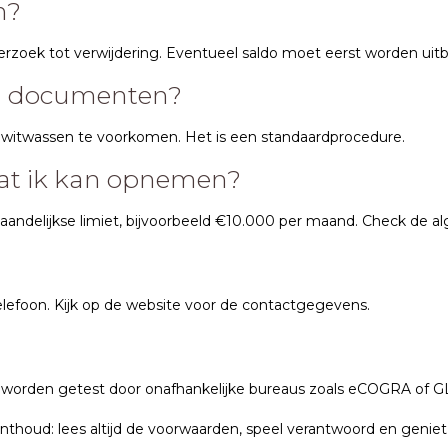
n?
verzoek tot verwijdering. Eventueel saldo moet eerst worden uitb
m documenten?
en witwassen te voorkomen. Het is een standaardprocedure.
dat ik kan opnemen?
n maandelijkse limiet, bijvoorbeeld €10.000 per maand. Check de
telefoon. Kijk op de website voor de contactgegevens.
en worden getest door onafhankelijke bureaus zoals eCOGRA of G
nthoud: lees altijd de voorwaarden, speel verantwoord en geniet