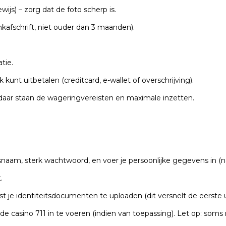
ewijs) – zorg dat de foto scherp is.
kafschrift, niet ouder dan 3 maanden).
tie.
unt uitbetalen (creditcard, e-wallet of overschrijving).
aar staan de wageringvereisten en maximale inzetten.
kersnaam, sterk wachtwoord, en voer je persoonlijke gegevens in 
.
st je identiteitsdocumenten te uploaden (dit versnelt de eerste u
e casino 711 in te voeren (indien van toepassing). Let op: soms 