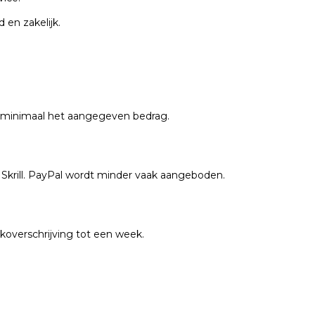
 en zakelijk.
tort minimaal het aangegeven bedrag.
 Skrill. PayPal wordt minder vaak aangeboden.
nkoverschrijving tot een week.