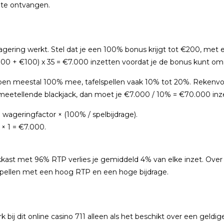
 te ontvangen.
wagering werkt. Stel dat je een 100% bonus krijgt tot €200, met 
00 + €100) x 35 = €7.000 inzetten voordat je de bonus kunt om
oen meestal 100% mee, tafelspellen vaak 10% tot 20%. Rekenvoor
eetellende blackjack, dan moet je €7.000 / 10% = €70.000 inzet
 wageringfactor × (100% / spelbijdrage).
× 1 = €7.000.
kkast met 96% RTP verlies je gemiddeld 4% van elke inzet. Ove
 spellen met een hoog RTP en een hoge bijdrage.
 bij dit online casino 711 alleen als het beschikt over een geldig