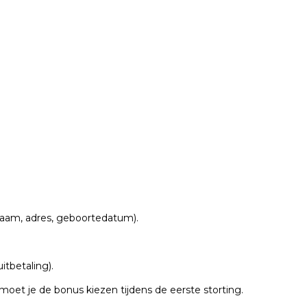
(naam, adres, geboortedatum).
itbetaling).
moet je de bonus kiezen tijdens de eerste storting.