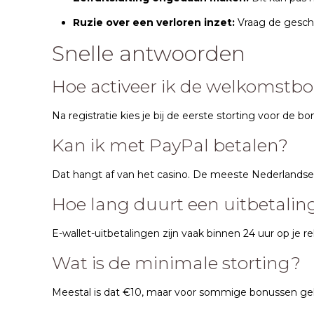
Ruzie over een verloren inzet:
Vraag de geschie
Snelle antwoorden
Hoe activeer ik de welkomstb
Na registratie kies je bij de eerste storting voor de 
Kan ik met PayPal betalen?
Dat hangt af van het casino. De meeste Nederlandse o
Hoe lang duurt een uitbetalin
E-wallet-uitbetalingen zijn vaak binnen 24 uur op je 
Wat is de minimale storting?
Meestal is dat €10, maar voor sommige bonussen ge