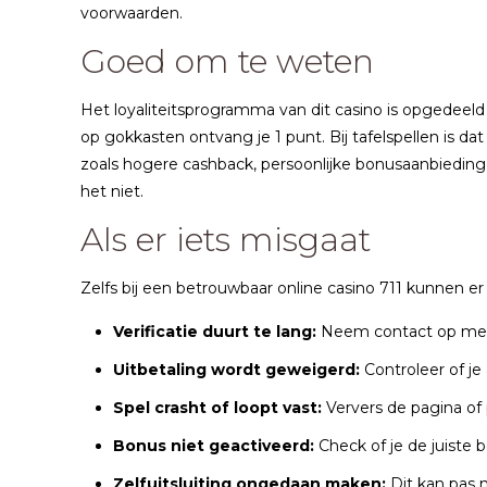
voorwaarden.
Goed om te weten
Het loyaliteitsprogramma van dit casino is opgedeeld 
op gokkasten ontvang je 1 punt. Bij tafelspellen is d
zoals hogere cashback, persoonlijke bonusaanbieding
het niet.
Als er iets misgaat
Zelfs bij een betrouwbaar online casino 711 kunnen e
Verificatie duurt te lang:
Neem contact op met d
Uitbetaling wordt geweigerd:
Controleer of je
Spel crasht of loopt vast:
Ververs de pagina of 
Bonus niet geactiveerd:
Check of je de juiste
Zelfuitsluiting ongedaan maken:
Dit kan pas 