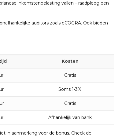
rlandse inkomstenbelasting vallen – raadpleeg een
or onafhankelijke auditors zoals eCOGRA. Ook bieden
ijd
Kosten
ur
Gratis
ur
Soms 1-3%
ur
Gratis
ur
Afhankelijk van bank
et in aanmerking voor de bonus. Check de