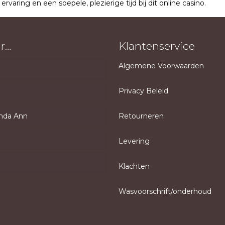
varing en een soepele, plezierige tijd bij dit online casino.
r…
Klantenservice
Algemene Voorwaarden
Privacy Beleid
nda Ann
agdoeken
Retourneren
ho’s
Levering
/stola’s
Klachten
Wasvoorschrift/onderhoud