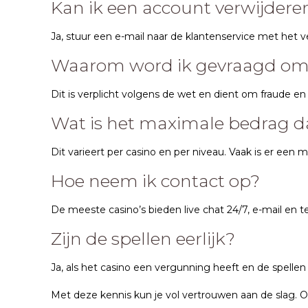
Kan ik een account verwijdere
Ja, stuur een e-mail naar de klantenservice met het 
Waarom word ik gevraagd o
Dit is verplicht volgens de wet en dient om fraude 
Wat is het maximale bedrag 
Dit varieert per casino en per niveau. Vaak is er ee
Hoe neem ik contact op?
De meeste casino’s bieden live chat 24/7, e-mail en 
Zijn de spellen eerlijk?
Ja, als het casino een vergunning heeft en de spell
Met deze kennis kun je vol vertrouwen aan de slag. O