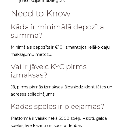
jurisdikcijas ir aizliegtas.
Need to Know
Kāda ir minimālā depozīta
summa?
Minimālais depozīts ir €10, izmantojot lielāko daļu
maksājumu metožu.
Vai ir jāveic KYC pirms
izmaksas?
Jā, pirms pirmās izmaksas jāiesniedz identitātes un
adreses apliecinājums.
Kādas spēles ir pieejamas?
Platformā ir vairāk nekā 5000 spēļu – sloti, galda
spēles, live kazino un sporta derības.