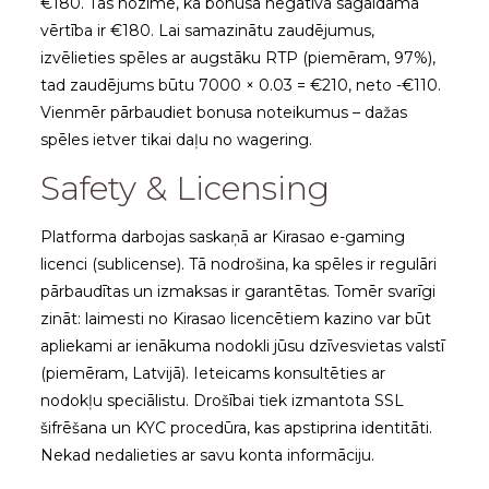
€180. Tas nozīmē, ka bonusa negatīvā sagaidāmā
vērtība ir €180. Lai samazinātu zaudējumus,
izvēlieties spēles ar augstāku RTP (piemēram, 97%),
tad zaudējums būtu 7000 × 0.03 = €210, neto -€110.
Vienmēr pārbaudiet bonusa noteikumus – dažas
spēles ietver tikai daļu no wagering.
Safety & Licensing
Platforma darbojas saskaņā ar Kirasao e-gaming
licenci (sublicense). Tā nodrošina, ka spēles ir regulāri
pārbaudītas un izmaksas ir garantētas. Tomēr svarīgi
zināt: laimesti no Kirasao licencētiem kazino var būt
apliekami ar ienākuma nodokli jūsu dzīvesvietas valstī
(piemēram, Latvijā). Ieteicams konsultēties ar
nodokļu speciālistu. Drošībai tiek izmantota SSL
šifrēšana un KYC procedūra, kas apstiprina identitāti.
Nekad nedalieties ar savu konta informāciju.